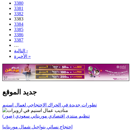
3380
3381
3382
3383
3384
3385
3386
3387
…
التالية ›
الأخيرة »
جديد الموقع
تطورات جديدة في الحراك الاحتجاجي لعمال اسنيم
تنظيم منتدى اقتصادي موريتاني سعودي (صور)
احتجاج نسائي بتواجيل شمال موريتانيا