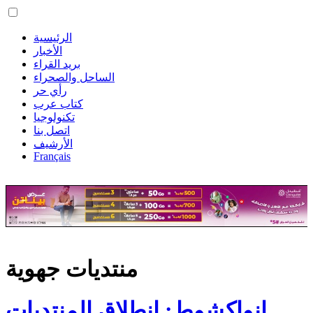
الرئيسية
الأخبار
بريد القراء
الساحل والصحراء
رأي حر
كتاب عرب
تكنولوجيا
اتصل بنا
الأرشيف
Français
منتديات جهوية
انواكشوط: انطلاق المنتديات