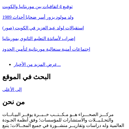
توقيع 4 اتفاقيات بين موريتانيا والكويت
ولد مولود يزور أسر ضحايا أحداث 1989
استقبالات لولد عبد العزيز في الكويت (صور)
إضراب لأساتذة التعليم الثانوي بموريتانيا
اجتماعات أمنية سنغالية موريتانية لتأمين الحدود
عرض المزيد من الأخبار...
البحث في الموقع
إلى الأعلى
من نحن
مركـــز الصحـــراء هــو مـكــتــب خــبــرة يوفــر البيـانــات
والتحـلـيــلات والاستشارات للمؤسسات؛ وفق أنظمة الجـودة
العالمية وله دراسات وتقاريــر منشــورة في جميع المجــالات؛ يتبع