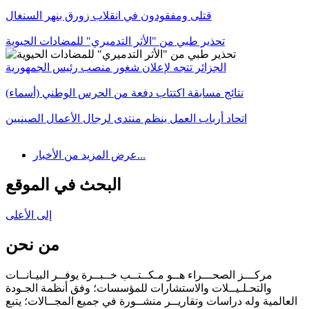
قتلى ومفقودون في انقلاب زورق بنهر السنغال
تحذير طبي من "الأثر التدميري" للمضادات الحيوية
الجزائر تتجه لإعلان شغور منصب رئيس الجمهورية
نتائج مسابقة اكتتاب دفعة من الحرس الوطني (أسماء)
اتحاد أرباب العمل ينظم منتدى لرجال الأعمال الصينيين
عرض المزيد من الأخبار...
البحث في الموقع
إلى الأعلى
من نحن
مركـــز الصحـــراء هــو مـكــتــب خــبــرة يوفــر البيـانــات
والتحـلـيــلات والاستشارات للمؤسسات؛ وفق أنظمة الجـودة
العالمية وله دراسات وتقاريــر منشــورة في جميع المجــالات؛ يتبع