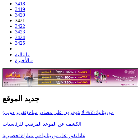
3418
3419
3420
3421
3422
3423
3424
3425
…
التالية ›
الأخيرة »
جديد الموقع
موريتانيا: 55% لا يتوفرون على مصادر مياه (تقرير دولي)
الكشف عن الموعد المرتقب للرئاسيات
غانا تفوز عل موريتانيا في مباراة تحضيرية