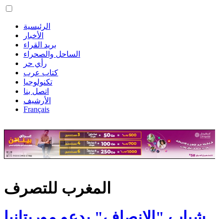
الرئيسية
الأخبار
بريد القراء
الساحل والصحراء
رأي حر
كتاب عرب
تكنولوجيا
اتصل بنا
الأرشيف
Français
المغرب للتصرف
شباب "الإنصاف" يدعو موريتانيا