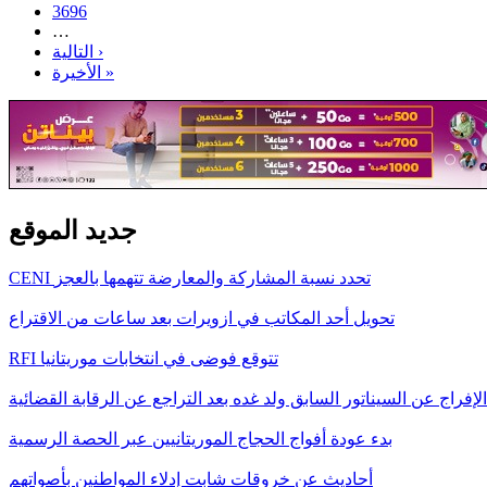
3696
…
التالية ›
الأخيرة »
جديد الموقع
CENI تحدد نسبة المشاركة والمعارضة تتهمها بالعجز
تحويل أحد المكاتب في ازويرات بعد ساعات من الاقتراع
RFI تتوقع فوضى في انتخابات موريتانيا
الإفراج عن السيناتور السابق ولد غده بعد التراجع عن الرقابة القضائية
بدء عودة أفواج الحجاج الموريتانيين عبر الحصة الرسمية
أحاديث عن خروقات شابت إدلاء المواطنين بأصواتهم