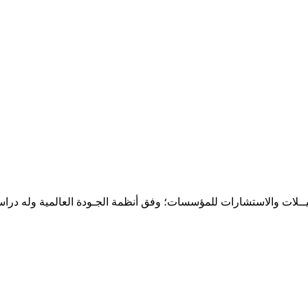
حـلـيــلات والاستشارات للمؤسسات؛ وفق أنظمة الجـودة العالمية وله درا
المقر: شارع نيلسون مانيدلا - الحي الجامعي 56 تفرغ زينة - انواكشوط