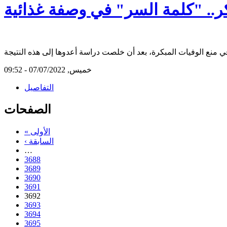
ر.. "كلمة السر" في وصفة غذائية
خميس, 07/07/2022 - 09:52
التفاصيل
الصفحات
« الأولى
‹ السابقة
…
3688
3689
3690
3691
3692
3693
3694
3695