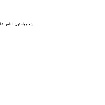
شجع باحثون الناس على تناو لحوم أقل وفواكه وخضار أكثر، قائلين إن الأمر يمكن أن يساعد في منع الوفيات المبكرة، بعد أن خلصت دراسة أعدوها إلى هذه النتيجة.