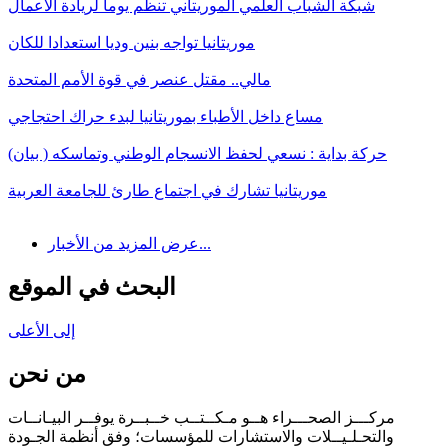
شبكة الشباب العلمي الموريتاني تنظم يوما لريادة الاعمال
موريتانيا تواجه بنين وديا استعدادا للكان
مالي.. مقتل عنصر في قوة الأمم المتحدة
مساع داخل الأطباء بموريتانيا لبدء حراك احتجاجي
حركة بداية : نسعي لحفظ الانسجام الوطني وتماسكه ( بيان)
موريتانيا تشارك في اجتماع طارئ للجامعة العربية
عرض المزيد من الأخبار...
البحث في الموقع
إلى الأعلى
من نحن
مركـــز الصحـــراء هــو مـكــتــب خــبــرة يوفــر البيـانــات
والتحـلـيــلات والاستشارات للمؤسسات؛ وفق أنظمة الجـودة