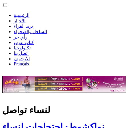
الرئيسية
الأخبار
بريد القراء
الساحل والصحراء
رأي حر
كتاب عرب
تكنولوجيا
اتصل بنا
الأرشيف
Français
لنساء تواصل
نواكشوط: احتجاجات لنساء