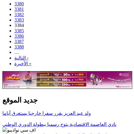
3380
3381
3382
3383
3384
3385
3386
3387
3388
…
التالية ›
الأخيرة »
جديد الموقع
ولد عبد العزيز يقرر سفرا خارجيا يستغرق أياما
نادي العاصمة الاقتصادية يتوج رسميا ببطولة الدوري الوطني