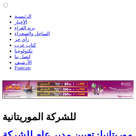
الرئيسية
الأخبار
بريد القراء
الساحل والصحراء
رأي حر
كتاب عرب
تكنولوجيا
اتصل بنا
الأرشيف
Français
للشركة الموريتانية
موريتانيا: تعيين مدير عام للشركة