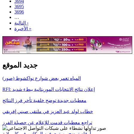
3694
3695
3696
…
التالية ›
الأخيرة »
جديد الموقع
المياه تغمر بعض شوارع نواكشوط (صور)
RFI: إعلان نتائج الانتخابات الموريتانية ببطء شديد
معطيات جديدة توضح خلفية تأخر فرز النتائج
خطاب لولد عبد العزيز في ملتقى صيني إفريقي
تراجع معطيات قدمت للإعلام عن حصيلة الفرز
أرقام توضح مستوى فرز المكاتب في كل ولاية