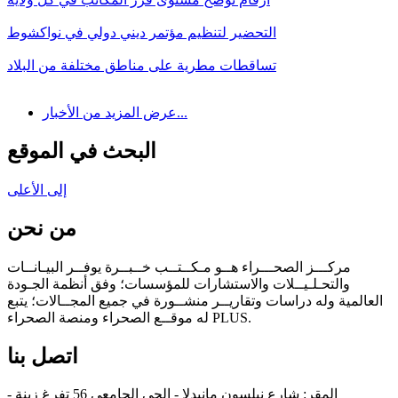
التحضير لتنظيم مؤتمر ديني دولي في نواكشوط
تساقطات مطرية على مناطق مختلفة من البلاد
عرض المزيد من الأخبار...
البحث في الموقع
إلى الأعلى
من نحن
مركـــز الصحـــراء هــو مـكــتــب خــبــرة يوفــر البيـانــات
والتحـلـيــلات والاستشارات للمؤسسات؛ وفق أنظمة الجـودة
العالمية وله دراسات وتقاريــر منشــورة في جميع المجــالات؛ يتبع
له موقــع الصحراء ومنصة الصحراء PLUS.
اتصل بنا
المقر: شارع نيلسون مانيدلا - الحي الجامعي 56 تفرغ زينة -