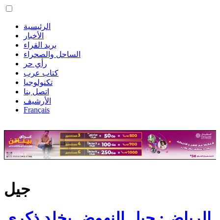
الرئيسية
الأخبار
بريد القراء
الساحل والصحراء
رأي حر
كتاب عرب
تكنولوجيا
اتصل بنا
الأرشيف
Français
جيل
الرياض: جيل النهوض يخلد ذكرى