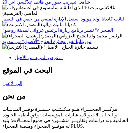
شاهد.. تسريب صور من هاتف غلاكسي أس 20
النائب كادياتا: ولد مولود استغل الإدارة لمنعي من حقي في التعبير
"الصحراء" تنشر برنامج زيارة الرئيس غزواني لمدينة روصو
موريتانيا تفوز بجائزة الجناح "الأصيل" في مدريد
عرض المزيد من الأخبار...
البحث في الموقع
إلى الأعلى
من نحن
مركـــز الصحـــراء هــو مـكــتــب خــبــرة يوفــر البيـانــات
والتحـلـيــلات والاستشارات للمؤسسات؛ وفق أنظمة الجـودة
العالمية وله دراسات وتقاريــر منشــورة في جميع المجــالات؛ يتبع
له موقــع الصحراء ومنصة الصحراء PLUS.