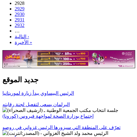
2928
2929
2930
2931
2932
…
التالية ›
الأخيرة »
جديد الموقع
الرئيس البيساوي يبدأ زيارة لموريتانيا
البرلمان يسعى لتفعيل لجنة رقابته
اجتماع بوزارة الصحة لمواجهة فيروس (كورونا)
تعرّف على المنطقة التي سيزورها الرئيس غزواني في روصو