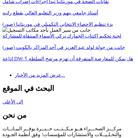
نقابات الصحة في موريتانيا تبدأ إجراءات إضراب شامل
أستاذ جامعي يتهم وزير التعليم العالي بقطع راتبه
بدء تنظيم الإحصاء الانتخابي التكميلي في موريتانيا (صور)
لجنة تحكيم اكتتاب الجمارك تزكي الأسماء المنتقاة للمشاركة
جانب من جولة لولد عبد العزيز في أحد المراكز بالكويت (صور)
إذاعة DW: هل يمكن للمعارضة المتفرقة أن تهزم مرشح السلطة ؟
عرض المزيد من الأخبار...
البحث في الموقع
إلى الأعلى
من نحن
مركـــز الصحـــراء هــو مـكــتــب خــبــرة يوفــر البيـانــات
والتحـلـيــلات والاستشارات للمؤسسات؛ وفق أنظمة الجـودة