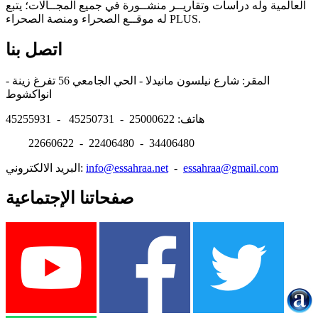
العالمية وله دراسات وتقاريــر منشــورة في جميع المجــالات؛ يتبع
له موقــع الصحراء ومنصة الصحراء PLUS.
اتصل بنا
المقر: شارع نيلسون مانيدلا - الحي الجامعي 56 تفرغ زينة -
انواكشوط
هاتف: 25000622 - 45250731 - 45255931
22660622 - 22406480 - 34406480
essahraa@gmail.com
-
info@essahraa.net
البريد الالكتروني:
صفحاتنا الإجتماعية