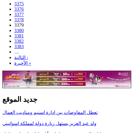
3375
3376
3377
3378
3379
3380
3381
3382
3383
…
التالية ›
الأخيرة »
جديد الموقع
تعطل المفاوضات بين إدارة اسنيم ومناديب العمال
ولد عبد العزيز يستهل زيارة دولة لمملكة اسواتيني