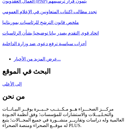
العمال العقدويون (PNP) يثمون قرار ترسيمهم
تجدد مطالب اكتتاب المتعاونين في الإعلام العمومي
ملخص قانون الترشح للرئاسيات بموريتانيا
اتحاد قوى التقدم يصدر بيانا توضيحيا بشأن الرئاسيات
أحزاب سياسية ترفع دعوى ضد وزارة الداخلية
عرض المزيد من الأخبار...
البحث في الموقع
إلى الأعلى
من نحن
مركـــز الصحـــراء هــو مـكــتــب خــبــرة يوفــر البيـانــات
والتحـلـيــلات والاستشارات للمؤسسات؛ وفق أنظمة الجـودة
العالمية وله دراسات وتقاريــر منشــورة في جميع المجــالات؛ يتبع
له موقــع الصحراء ومنصة الصحراء PLUS.