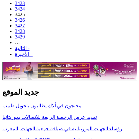
3423
3424
3425
3426
3427
3428
3429
…
التالية ›
الأخيرة »
جديد الموقع
محتجون في ألاك يطالبون بتحويل طبيب
تمديد عرض الرخصة الرابعة للاتصالات بموريتانيا
رؤساء الجهات الموريتانية في ضيافة جمعية الجهات بالمغرب