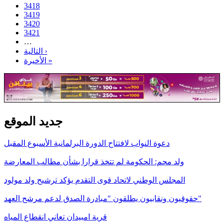
3418
3419
3420
3421
…
التالية ›
الأخيرة »
جديد الموقع
دعوة النواب لافتتاح الدورة البرلمانية الأسبوع المقبل
ولد محم: الحكومة لم تتخذ قرارا بشأن مطالب المعارضة
المجلس الوطني لاتحاد قوى التقدم يؤكد ترشيح ولد مولود
حقوقيون ونقابيون يطلقون "مبادرة الصدق لدعم مرشح العهد"
قرية امبيدان تعاني انقطاع المياه