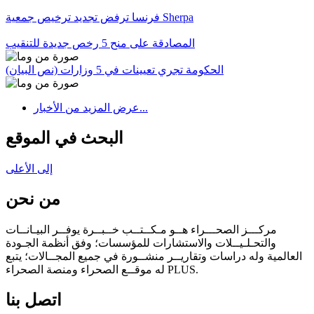
فرنسا ترفض تجديد ترخيص جمعية Sherpa
المصادقة على منح 5 رخص جديدة للتنقيب
الحكومة تجري تعيينات في 5 وزارات (نص البيان)
عرض المزيد من الأخبار...
البحث في الموقع
إلى الأعلى
من نحن
مركـــز الصحـــراء هــو مـكــتــب خــبــرة يوفــر البيـانــات
والتحـلـيــلات والاستشارات للمؤسسات؛ وفق أنظمة الجـودة
العالمية وله دراسات وتقاريــر منشــورة في جميع المجــالات؛ يتبع
له موقــع الصحراء ومنصة الصحراء PLUS.
اتصل بنا