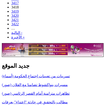
3417
3418
3419
3420
3421
3422
…
التالية ›
الأخيرة »
جديد الموقع
تسريبات من تعيينات اجتماع الحكومة (أسماء)
مسيرات بنواكشوط تضامنا مع الفلان (صور)
تظاهرات متزامنة أمام القصر الرئاسي (صور)
مطالب بالتحقيق في حادثة "اعتداء" بعرفات