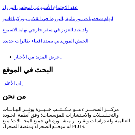
عقد الاجتماع الأسبوعي لمجلس الوزراء
اتهام شخصيات موريتانية بالتورط في انقلاب ببوركينافاسو
ولد عبد العزيز في سفر خارجي نهاية الاسبوع
الجيش الموريتاني بصدد اقتناء طائرات جديدة
عرض المزيد من الأخبار...
البحث في الموقع
إلى الأعلى
من نحن
مركـــز الصحـــراء هــو مـكــتــب خــبــرة يوفــر البيـانــات
والتحـلـيــلات والاستشارات للمؤسسات؛ وفق أنظمة الجـودة
العالمية وله دراسات وتقاريــر منشــورة في جميع المجــالات؛ يتبع
له موقــع الصحراء ومنصة الصحراء PLUS.