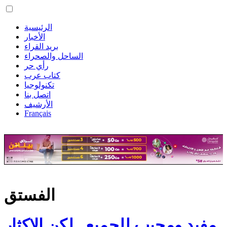
الرئيسية
الأخبار
بريد القراء
الساحل والصحراء
رأي حر
كتاب عرب
تكنولوجيا
اتصل بنا
الأرشيف
Français
الفستق
مفيد ومحبب للجميع.. لكن الإكثار