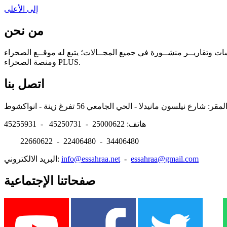
إلى الأعلى
من نحن
سات وتقاريــر منشــورة في جميع المجــالات؛ يتبع له موقــع الصحراء
ومنصة الصحراء PLUS.
اتصل بنا
هاتف: 25000622 - 45250731 - 45255931
22660622 - 22406480 - 34406480
essahraa@gmail.com
-
info@essahraa.net
البريد الالكتروني:
صفحاتنا الإجتماعية