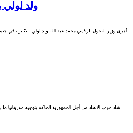
ولد لولي ي
أجرى وزير التحول الرقمي محمد عبد الله ولد لولي، الاثنين، في جنيف 
أشاد حزب الاتحاد من أجل الجمهورية الحاكم بتوجيه موريتانيا ما يربو على 240 مليار أوقية قديمة لصالح برنامج النهضة الاقتصادية الذي أعلن عنه الرئيس محمد ولد الشيخ الغزواني في خطاب بث مساء أمس.