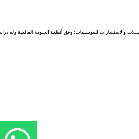
حـلـيــلات والاستشارات للمؤسسات؛ وفق أنظمة الجـودة العالمية وله درا
المقر: شارع نيلسون مانيدلا - الحي الجامعي 56 تفرغ زينة - انواكشوط