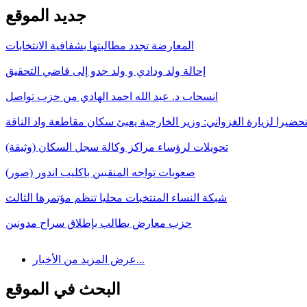
جديد الموقع
المعارضة تجدد مطالبتها بشفافية الانتخابات
إحالة ولد ودادي و ولد جدو إلى قاضي التحقيق
انسحاب د. عبد الله احمد الهادي من حزب تواصل
حضيرا لزيارة الغزواني: وزير الخارجية يعبئ سكان مقاطعة واد الناقة
تحويلات لرؤساء مراكز وكالة سجل السكان (وثيقة)
صعوبات تواجه المنقبين باكليب اندور (صور)
شبكة النساء المنتخبات محليا تنظم مؤتمرها الثالث
حزب معارض يطالب بإطلاق سراح مدونين
عرض المزيد من الأخبار...
البحث في الموقع