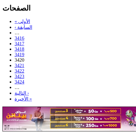
الصفحات
« الأولى
‹ السابقة
…
3416
3417
3418
3419
3420
3421
3422
3423
3424
…
التالية ›
الأخيرة »