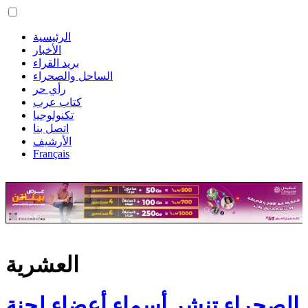
الرئيسية
الأخبار
بريد القراء
الساحل والصحراء
رأي حر
كتاب عرب
تكنولوجيا
اتصل بنا
الأرشيف
Français
العشرية
الصحراء تنشر أسماء أعضاء لجنة