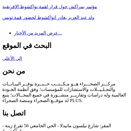
مؤتمر بمراكش حول قرار لقمة نواكشوط الإفريقية
ولد عبد العزيز يغادر انواكشوط لحضور قمة تونس
عرض المزيد من الأخبار...
البحث في الموقع
إلى الأعلى
من نحن
مركـــز الصحـــراء هــو مـكــتــب خــبــرة يوفــر البيـانــات
والتحـلـيــلات والاستشارات للمؤسسات؛ وفق أنظمة الجـودة
العالمية وله دراسات وتقاريــر منشــورة في جميع المجــالات؛ يتبع
له موقــع الصحراء ومنصة الصحراء PLUS.
اتصل بنا
المقر: شارع نيلسون مانيدلا - الحي الجامعي 56 تفرغ زينة -