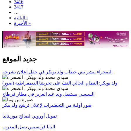
3416
3417
…
التالية ›
الأخيرة »
جديد الموقع
الصحراء تنشر نص خطاب ولد بوبكر في حفل إعلان تشرحه
ولد بوبكر: النظام الحالي التفَ على تجربتنا الديمقراطية (صور)
السبسي يستقبل ولد عبد العزيز في مطار قرطاج
صور أولية من التحضيرات لإعلان ترشح ولد ببكر
تمويل أوروبي لصالح موريتانيا
البابا فرنسيس يصل المغرب