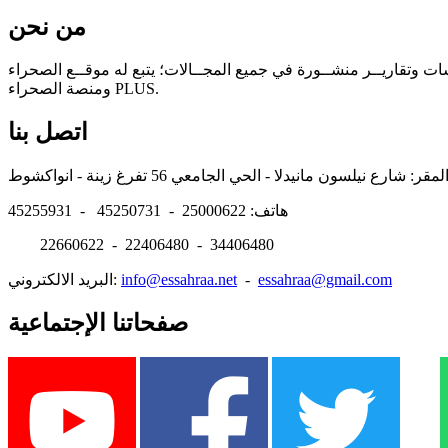
من نحن
سات وتقاريــر منشــورة في جميع المجــالات؛ يتبع له موقــع الصحراء
ومنصة الصحراء PLUS.
اتصل بنا
هاتف: 25000622 - 45250731 - 45255931
22660622 - 22406480 - 34406480
essahraa@gmail.com
-
info@essahraa.net
البريد الالكتروني:
صفحاتنا الإجتماعية