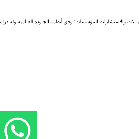
حـلـيــلات والاستشارات للمؤسسات؛ وفق أنظمة الجـودة العالمية وله درا
المقر: شارع نيلسون مانيدلا - الحي الجامعي 56 تفرغ زينة - انواكشوط