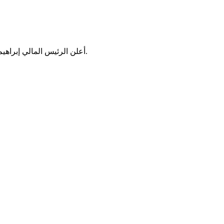
أعلن الرئيس المالي إبراهيم بوبكر كيتا مساء أمس في باماكو، عن جملة من الإجراءات، لمواجهة فيروس كورونا المستجد، الذي انتشر في نحو 30 دولة بالقارة الإفريقية.