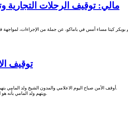
مالي: توقيف الرحلات التجارية وتخصيص 6 مليارات لم
توقيف الا
أوقف الأمن صباح اليوم الاعلامي والمدون الشيخ ولد المامي بتهمة المشاركة في انتاج سلسلة حلقات "النهج" التي تنتقد النظام الحالي.
ويتهم ولد المامي بأنه هو الذي قرأ تقرير الفيديو الذي يهاجم وزير الداخلية على حد تعبير المصدر.