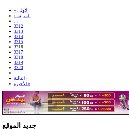
« الأولى
‹ السابقة
…
3312
3313
3314
3315
3316
3317
3318
3319
3320
…
التالية ›
الأخيرة »
جديد الموقع