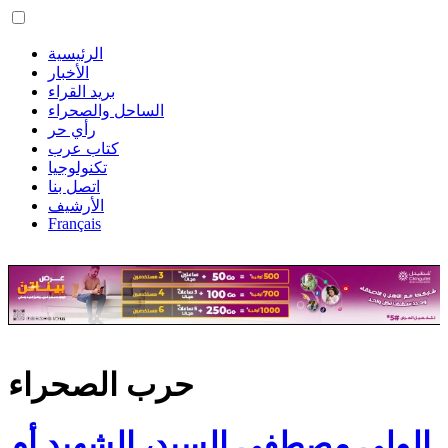
الرئيسية
الأخبار
بريد القراء
الساحل والصحراء
رأي حر
كتاب عرب
تكنولوجيا
اتصل بنا
الأرشيف
Français
حرب الصحراء
الولي مصطفى السيد، الشهيد أم