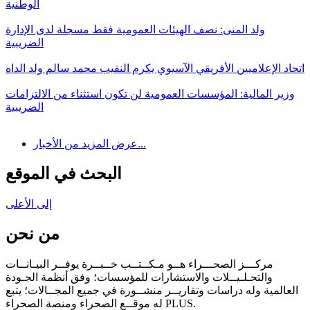
الوطنية
ولد المنى: نصف الهيئات العمومية فقط مسجلة لدى الإدارة
الضريبية
اتحاد الإعلاميين الأفريقي الآسيوي يكرم النقيب محمد سالم ولد الداه
وزير المالية: المؤسسات العمومية لن تكون استثناء من الالتزامات
الضريبية
عرض المزيد من الأخبار...
البحث في الموقع
إلى الأعلى
من نحن
مركـــز الصحـــراء هــو مـكــتــب خــبــرة يوفــر البيـانــات
والتحـلـيــلات والاستشارات للمؤسسات؛ وفق أنظمة الجـودة
العالمية وله دراسات وتقاريــر منشــورة في جميع المجــالات؛ يتبع
له موقــع الصحراء ومنصة الصحراء PLUS.