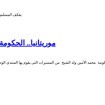
على الالتزام بالصلوات في المساجد والإكثار من قراءة
يعكف المسلم
موريتانيا.. الحكو