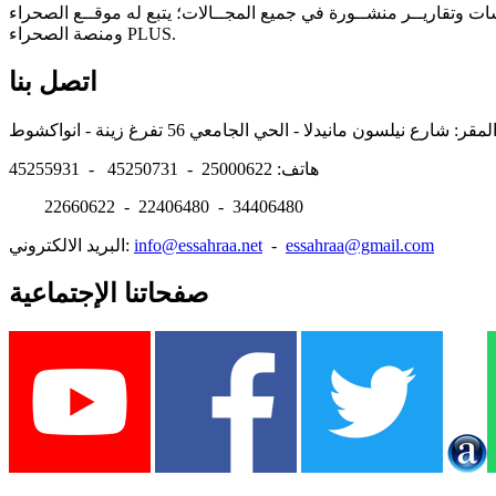
سات وتقاريــر منشــورة في جميع المجــالات؛ يتبع له موقــع الصحراء
ومنصة الصحراء PLUS.
اتصل بنا
هاتف: 25000622 - 45250731 - 45255931
22660622 - 22406480 - 34406480
essahraa@gmail.com
-
info@essahraa.net
البريد الالكتروني:
صفحاتنا الإجتماعية