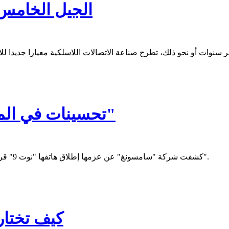
الجيل الخامس..
تحسينات في المساعد الرقمي لسامسونغ "نوت 9"
كشفت شركة "سامسونغ" عن عزمها إطلاق هاتفها "نوت 9" قريباً، والذي سيضم الجيل الثاني من المساعد الرقمي الصوتي "بيكسبي".
كيف تختار