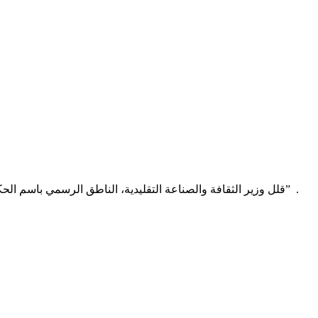
قلل وزير الثقافة والصناعة التقليدية، الناطق الرسمي باسم الحكومة محمد الأمين ولد الشيخ من المسيرات التى يقوم بها المنتدى الوطني للديمقراطية والوحدة ، مشيرا إلى أنها ” لاتغير من الواقع أي شيئ” .