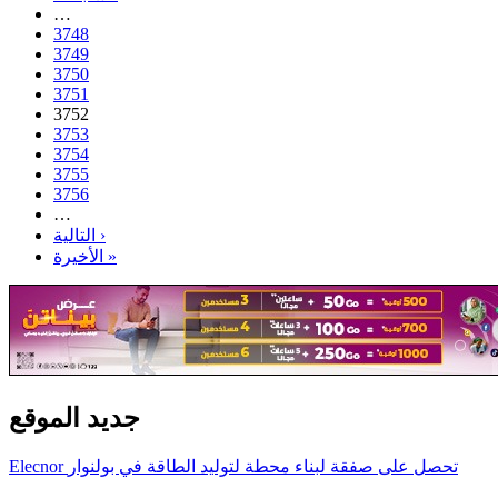
…
3748
3749
3750
3751
3752
3753
3754
3755
3756
…
التالية ›
الأخيرة »
جديد الموقع
Elecnor تحصل على صفقة لبناء محطة لتوليد الطاقة في بولنوار