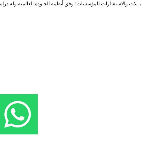
حـلـيــلات والاستشارات للمؤسسات؛ وفق أنظمة الجـودة العالمية وله درا
المقر: شارع نيلسون مانيدلا - الحي الجامعي 56 تفرغ زينة - انواكشوط