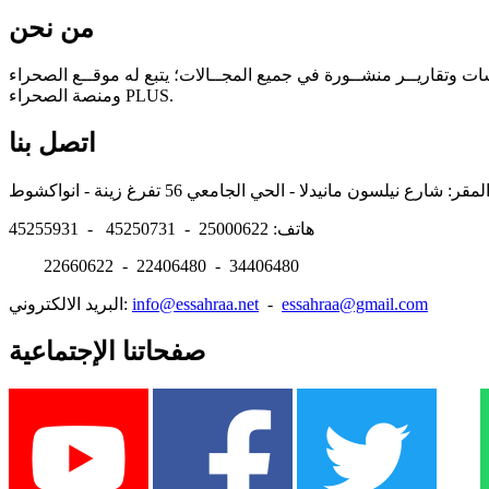
من نحن
سات وتقاريــر منشــورة في جميع المجــالات؛ يتبع له موقــع الصحراء
ومنصة الصحراء PLUS.
اتصل بنا
هاتف: 25000622 - 45250731 - 45255931
22660622 - 22406480 - 34406480
essahraa@gmail.com
-
info@essahraa.net
البريد الالكتروني:
صفحاتنا الإجتماعية