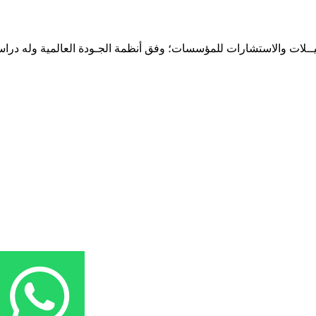
حـلـيــلات والاستشارات للمؤسسات؛ وفق أنظمة الجـودة العالمية وله درا
المقر: شارع نيلسون مانيدلا - الحي الجامعي 56 تفرغ زينة - انواكشوط