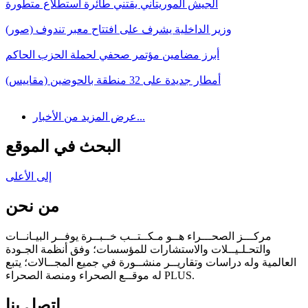
الجيش الموريتاني يقتني طائرة استطلاع متطورة
وزير الداخلية يشرف على افتتاح معبر تندوف (صور)
أبرز مضامين مؤتمر صحفي لحملة الحزب الحاكم
أمطار جديدة على 32 منطقة بالحوضين (مقاييس)
عرض المزيد من الأخبار...
البحث في الموقع
إلى الأعلى
من نحن
مركـــز الصحـــراء هــو مـكــتــب خــبــرة يوفــر البيـانــات
والتحـلـيــلات والاستشارات للمؤسسات؛ وفق أنظمة الجـودة
العالمية وله دراسات وتقاريــر منشــورة في جميع المجــالات؛ يتبع
له موقــع الصحراء ومنصة الصحراء PLUS.
اتصل بنا