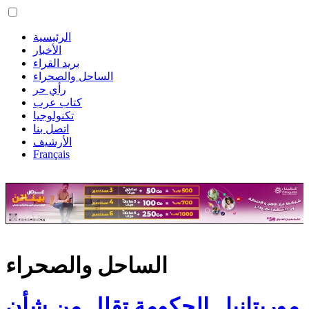
الرئيسية
الأخبار
بريد القراء
الساحل والصحراء
رأي حر
كتاب عرب
تكنولوجيا
اتصل بنا
الأرشيف
Français
الساحل والصحراء
موريتانيا.. الحكومة تقلل من شأن